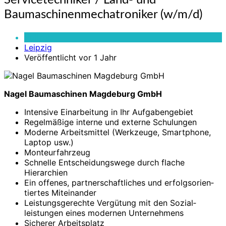
Servicetechniker / Land- und
/
Baumaschinenmechatroniker (w/m/d)
Land-
und
Vollzeit
Baumaschinenmechatroniker
Leipzig
(w/m/d)
Veröffentlicht vor 1 Jahr
Nagel Baumaschinen Magdeburg GmbH
Intensive Ein­arbeitung in Ihr Aufgaben­gebiet
Regelmäßige interne und externe Schulungen
Moderne Arbeits­mittel (Werkzeuge, Smart­phone,
Laptop usw.)
Monteur­fahrzeug
Schnelle Ent­scheidungs­wege durch flache
Hierarchien
Ein offenes, partner­schaft­liches und erfolgs­orien­
tiertes Mit­einander
Leistungs­ge­rechte Vergütung mit den Sozial­
leistungen eines modernen Unter­nehmens
Sicherer Arbeits­platz