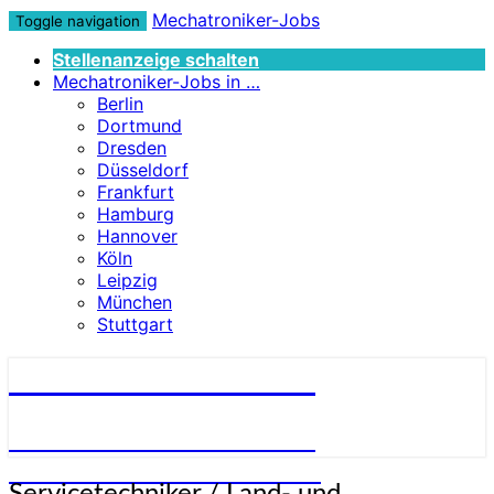
Mechatroniker-Jobs
Toggle navigation
Stellenanzeige schalten
Mechatroniker-Jobs in …
Berlin
Dortmund
Dresden
Düsseldorf
Frankfurt
Hamburg
Hannover
Köln
Leipzig
München
Stuttgart
Mechatroniker-Jobs
STELLENANGEBOTE FÜR
MECHATRONIKER:INNEN
Servicetechniker