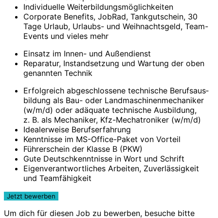
Individuelle Weiter­bildungs­mög­lich­keiten
Corporate Benefits, JobRad, Tank­gut­schein, 30
Tage Urlaub, Urlaubs- und Weih­nachts­geld, Team-
Events und vieles mehr
Einsatz im Innen- und Außen­dienst
Reparatur, Instand­setzung und Wartung der oben
genannten Technik
Erfolgreich abge­schlossene technische Berufs­aus­
bildung als Bau- oder Land­maschinen­mechaniker
(w/m/d) oder adäquate tech­nische Aus­bildung,
z. B. als Mechaniker, Kfz-Mechatroniker (w/m/d)
Idealerweise Berufs­er­fahrung
Kenntnisse im MS-Office-Paket von Vorteil
Führerschein der Klasse B (PKW)
Gute Deutschkenntnisse in Wort und Schrift
Eigenverantwort­liches Arbeiten, Zuver­lässig­keit
und Team­fähig­keit
Um dich für diesen Job zu bewerben, besuche bitte