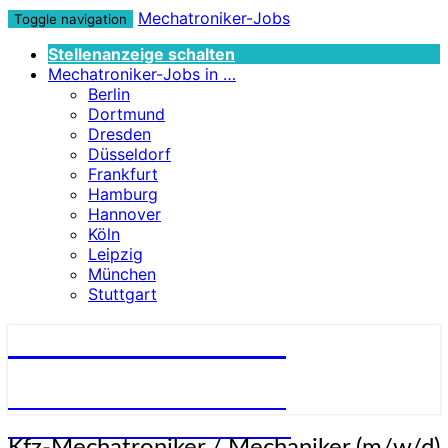
Mechatroniker-Jobs
Toggle navigation
Stellenanzeige schalten
Mechatroniker-Jobs in …
Berlin
Dortmund
Dresden
Düsseldorf
Frankfurt
Hamburg
Hannover
Köln
Leipzig
München
Stuttgart
Mechatroniker-Jobs
STELLENANGEBOTE FÜR
MECHATRONIKER:INNEN
Kfz-