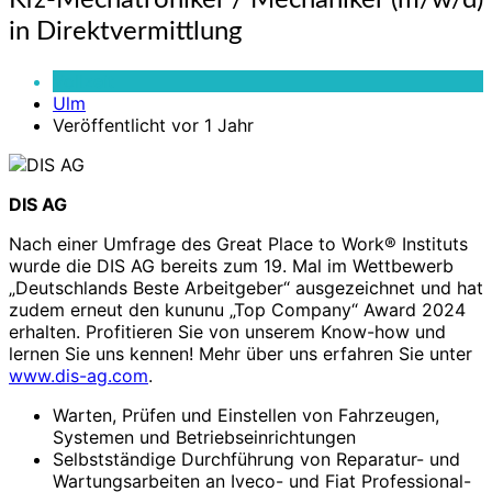
Kfz-Mechatroniker / Mechaniker (m/w/d)
Mechatroniker
in Direktvermittlung
/
Mechaniker
Vollzeit
(m/w/d)
Ulm
in
Veröffentlicht vor 1 Jahr
Direktvermittlung
DIS AG
Nach einer Umfrage des Great Place to Work® Instituts
wurde die DIS AG bereits zum 19. Mal im Wettbewerb
„Deutschlands Beste Arbeitgeber“ ausgezeichnet und hat
zudem erneut den kununu „Top Company“ Award 2024
erhalten. Profitieren Sie von unserem Know-how und
lernen Sie uns kennen! Mehr über uns erfahren Sie unter
www.dis-ag.com
.
Warten, Prüfen und Einstellen von Fahrzeugen,
Systemen und Betriebseinrichtungen
Selbstständige Durchführung von Reparatur- und
Wartungsarbeiten an Iveco- und Fiat Professional-