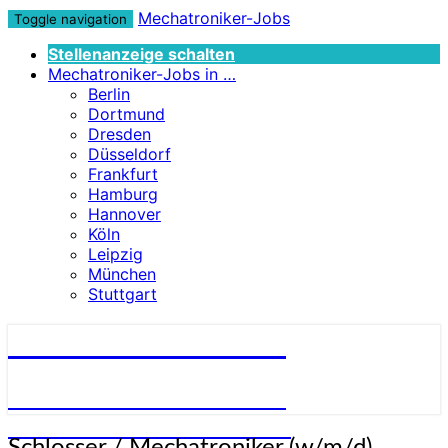
Mechatroniker-Jobs
Toggle navigation
Stellenanzeige schalten
Mechatroniker-Jobs in …
Berlin
Dortmund
Dresden
Düsseldorf
Frankfurt
Hamburg
Hannover
Köln
Leipzig
München
Stuttgart
Mechatroniker-Jobs
STELLENANGEBOTE FÜR
MECHATRONIKER:INNEN
Schlosser