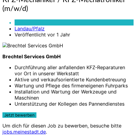
KFZ-Mechaniker / KFZ-Mechatroniker
Mechaniker
(m/w/d)
/
KFZ-
Vollzeit
Mechatroniker
Landau/Pfalz
(m/w/d)
Veröffentlicht vor 1 Jahr
Brechtel Services GmbH
Durch­führung aller anfallenden KFZ-Reparaturen
vor Ort in unserer Werk­statt
Aktive und verkaufs­orientierte Kunden­betreuung
Wartung und Pflege des firmen­eigenen Fuhr­parks
Installation und Wartung der Werk­zeuge und
Maschinen
Unter­stützung der Kollegen des Pannen­dienstes
Um dich für diesen Job zu bewerben, besuche bitte
jobs.meinestadt.de
.