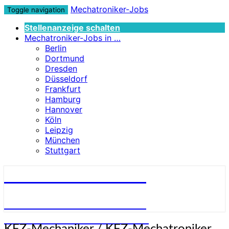
Mechatroniker-Jobs
Toggle navigation
Stellenanzeige schalten
Mechatroniker-Jobs in …
Berlin
Dortmund
Dresden
Düsseldorf
Frankfurt
Hamburg
Hannover
Köln
Leipzig
München
Stuttgart
Mechatroniker-Jobs
STELLENANGEBOTE FÜR
MECHATRONIKER:INNEN
KFZ-