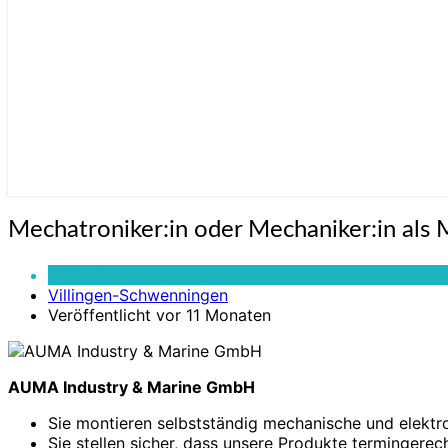
Mechatroniker:in
Mechatroniker:in oder Mechaniker:in als M
oder
Mechaniker:in
Vollzeit
als
Villingen-Schwenningen
Monteur:in
Veröffentlicht vor 11 Monaten
für
Stellantriebe
(m/w/d)
AUMA Industry & Marine GmbH
Sie montieren selbstständig mechanische und elek
Sie stellen sicher, dass unsere Produkte termingerec