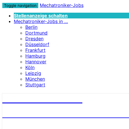
Mechatroniker-Jobs
Toggle navigation
Stellenanzeige schalten
Mechatroniker-Jobs in …
Berlin
Dortmund
Dresden
Düsseldorf
Frankfurt
Hamburg
Hannover
Köln
Leipzig
München
Stuttgart
Mechatroniker-Jobs
STELLENANGEBOTE FÜR MECHATRONI