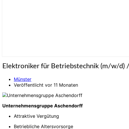
Elektroniker
Elektroniker für Betriebstechnik (m/w/d)
für
Betriebstechnik
Münster
(m/w/d)
Veröffentlicht vor 11 Monaten
/
Mechatroniker
(m/w/d)
Unternehmensgruppe Aschendorff
Attraktive Vergütung
Betriebliche Altersvorsorge