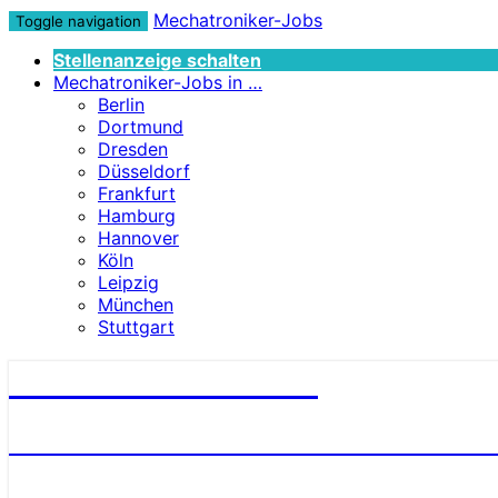
Mechatroniker-Jobs
Toggle navigation
Stellenanzeige schalten
Mechatroniker-Jobs in …
Berlin
Dortmund
Dresden
Düsseldorf
Frankfurt
Hamburg
Hannover
Köln
Leipzig
München
Stuttgart
Mechatroniker-Jobs
STELLENANGEBOTE FÜR MECHATRONI