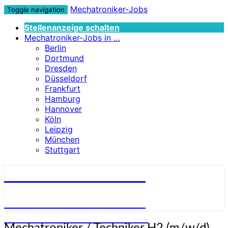
Mechatroniker-Jobs
Toggle navigation
Stellenanzeige schalten
Mechatroniker-Jobs in …
Berlin
Dortmund
Dresden
Düsseldorf
Frankfurt
Hamburg
Hannover
Köln
Leipzig
München
Stuttgart
Mechatroniker-Jobs
STELLENANGEBOTE FÜR
MECHATRONIKER:INNEN
Mechatroniker