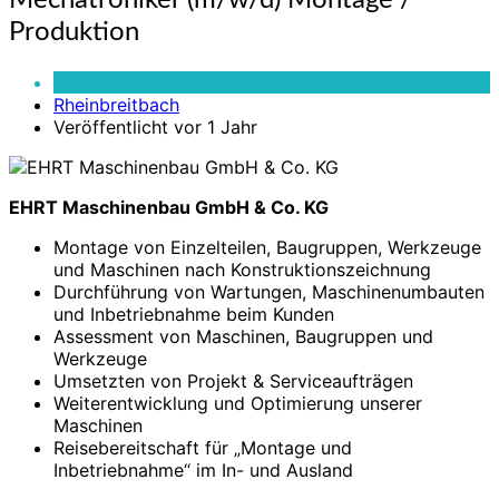
Mechatroniker (m/w/d) Montage /
(m/w/d)
Produktion
Montage
/
Vollzeit
Produktion
Rheinbreitbach
Veröffentlicht vor 1 Jahr
EHRT Maschinenbau GmbH & Co. KG
Montage von Einzelteilen, Baugruppen, Werkzeuge
und Maschinen nach Konstruktionszeichnung
Durchführung von Wartungen, Maschinenumbauten
und Inbetriebnahme beim Kunden
Assessment von Maschinen, Baugruppen und
Werkzeuge
Umsetzten von Projekt & Serviceaufträgen
Weiterentwicklung und Optimierung unserer
Maschinen
Reisebereitschaft für „Montage und
Inbetriebnahme“ im In- und Ausland