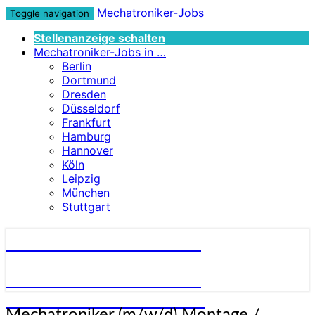
Mechatroniker-Jobs
Toggle navigation
Stellenanzeige schalten
Mechatroniker-Jobs in …
Berlin
Dortmund
Dresden
Düsseldorf
Frankfurt
Hamburg
Hannover
Köln
Leipzig
München
Stuttgart
Mechatroniker-Jobs
STELLENANGEBOTE FÜR
MECHATRONIKER:INNEN
Mechatroniker