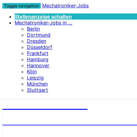
Mechatroniker-Jobs
Toggle navigation
Stellenanzeige schalten
Mechatroniker-Jobs in …
Berlin
Dortmund
Dresden
Düsseldorf
Frankfurt
Hamburg
Hannover
Köln
Leipzig
München
Stuttgart
Mechatroniker-Jobs
STELLENANGEBOTE FÜR MECHATRONI