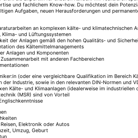
rtise und fachlichem Know-how. Du möchtest dein Potenzial
fältigen Aufgaben, neuen Herausforderungen und permanente
raturarbeiten an komplexen kälte- und klimatechnischen A
, Klima- und Lüftungssystemen
rkeit der Anlagen gemäß den hohen Qualitäts- und Sicherhe
tation des Kältemittelmanagements
neuer Anlagen und Komponenten
 Zusammenarbeit mit anderen Fachbereichen
umentationen
ker:in (oder eine vergleichbare Qualifikation im Bereich Kä
in der Industrie, sowie in den relevanten DIN-Normen und VD
en Kälte- und Klimaanlagen (idealerweise im industrielle
echnik (MSR) sind von Vorteil
Englischkenntnisse
nen
hkeiten
 Reisen, Elektronik oder Autos
chzeit, Umzug, Geburt
tun