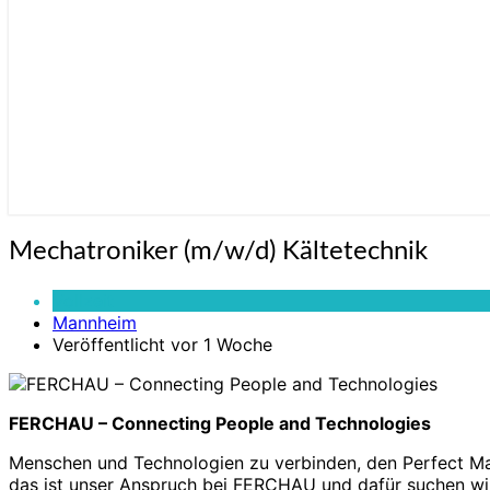
Mechatroniker
Mechatroniker (m/w/d) Kältetechnik
(m/w/d)
Kältetechnik
Vollzeit
Mannheim
Veröffentlicht vor 1 Woche
FERCHAU – Connecting People and Technologies
Menschen und Technologien zu verbinden, den Perfect Matc
das ist unser Anspruch bei FERCHAU und dafür suchen wir 