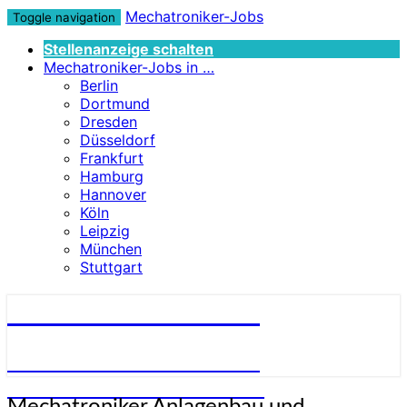
Mechatroniker-Jobs
Toggle navigation
Stellenanzeige schalten
Mechatroniker-Jobs in …
Berlin
Dortmund
Dresden
Düsseldorf
Frankfurt
Hamburg
Hannover
Köln
Leipzig
München
Stuttgart
Mechatroniker-Jobs
STELLENANGEBOTE FÜR
MECHATRONIKER:INNEN
Mechatroniker