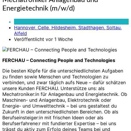
Mechatroniker Anlagenbau und
Anlagenbau
Energietechnik (m/w/d)
und
Energietechnik
Vollzeit
(m/w/d)
Hannover, Celle, Hildesheim, Stadthagen, Soltau,
Alfeld
Veröffentlicht vor 1 Woche
FERCHAU – Connecting People and Technologies
Die besten Köpfe für die unterschiedlichsten Aufgaben
zu finden sowie Menschen und Technologien zu
verbinden, und zwar täglich aufs Neue – dafür schätzen
unsere Kunden FERCHAU. Unterstütze uns: als
Mechatroniker:in für Anlagenbau und Energietechnik. Ob
Maschinen- und Anlagenbau, Elektrotechnik oder
Energie- und Umwelttechnik – bei uns gestaltest du
Zukunft in den unterschiedlichsten Bereichen. Ob als
Berufseinsteiger:in mit frischen Ideen oder als
Berufserfahrene:r mit fundierter Expertise – bei uns
trägst du aktiv zum Erfolg deines Teams bei und