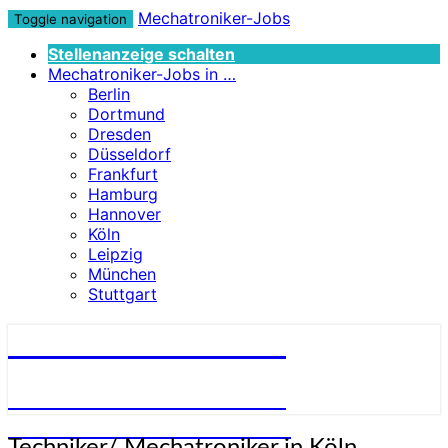
Mechatroniker-Jobs
Toggle navigation
Stellenanzeige schalten
Mechatroniker-Jobs in …
Berlin
Dortmund
Dresden
Düsseldorf
Frankfurt
Hamburg
Hannover
Köln
Leipzig
München
Stuttgart
Mechatroniker-Jobs
STELLENANGEBOTE FÜR
MECHATRONIKER:INNEN
Techniker/