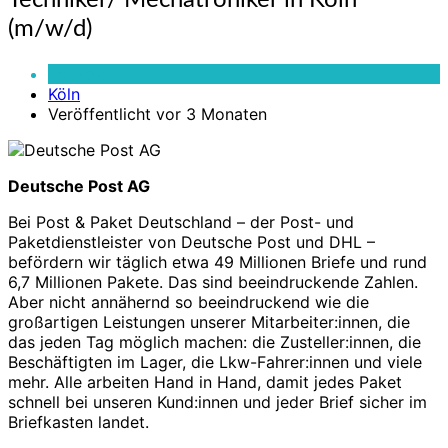
Techniker/ Mechatroniker in Köln
Mechatroniker
(m/w/d)
in
Köln
Vollzeit
(m/w/d)
Köln
Veröffentlicht vor 3 Monaten
Deutsche Post AG
Bei Post & Paket Deutschland – der Post- und
Paketdienstleister von Deutsche Post und DHL –
befördern wir täglich etwa 49 Millionen Briefe und rund
6,7 Millionen Pakete. Das sind beeindruckende Zahlen.
Aber nicht annähernd so beeindruckend wie die
großartigen Leistungen unserer Mitarbeiter:innen, die
das jeden Tag möglich machen: die Zusteller:innen, die
Beschäftigten im Lager, die Lkw-Fahrer:innen und viele
mehr. Alle arbeiten Hand in Hand, damit jedes Paket
schnell bei unseren Kund:innen und jeder Brief sicher im
Briefkasten landet.