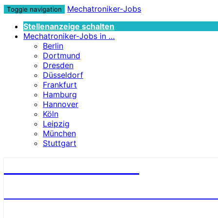
Mechatroniker-Jobs
Toggle navigation
Stellenanzeige schalten
Mechatroniker-Jobs in …
Berlin
Dortmund
Dresden
Düsseldorf
Frankfurt
Hamburg
Hannover
Köln
Leipzig
München
Stuttgart
Mechatroniker-Jobs
STELLENANGEBOTE FÜR MECHATRONI