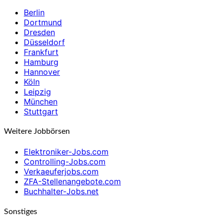
Berlin
Dortmund
Dresden
Düsseldorf
Frankfurt
Hamburg
Hannover
Köln
Leipzig
München
Stuttgart
Weitere Jobbörsen
Elektroniker-Jobs.com
Controlling-Jobs.com
Verkaeuferjobs.com
ZFA-Stellenangebote.com
Buchhalter-Jobs.net
Sonstiges