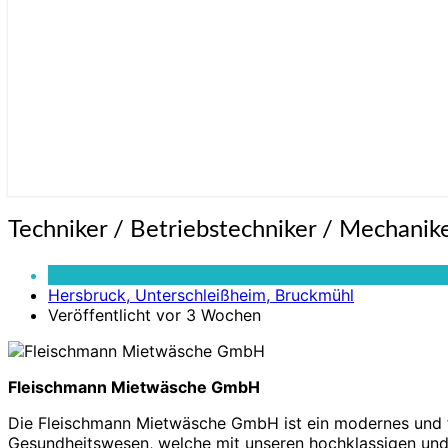
Techniker
Techniker / Betriebstechniker / Mechanik
/
Betriebstechniker
Vollzeit
/
Hersbruck, Unterschleißheim, Bruckmühl
Mechaniker
Veröffentlicht vor 3 Wochen
/
Mechatroniker
(m/w/d)
Fleischmann Mietwäsche GmbH
Die Fleischmann Mietwäsche GmbH ist ein modernes und fa
Gesundheitswesen, welche mit unseren hochklassigen und n