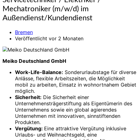
Servicetechniker / Elektriker /
/
Mechatroniker (m/w/d) im
Elektriker
/
Außendienst/Kundendienst
Mechatroniker
(m/w/d)
Bremen
im
Veröffentlicht vor 2 Monaten
Außendienst/Kundendienst
Meiko Deutschland GmbH
Work-Life-Balance:
Sonderurlaubstage für diverse
Anlässe, flexible Arbeitszeiten, die Möglichkeit
mobil zu arbeiten, Einsatz in wohnortnahem Gebiet
möglich.
Sicherheit:
Die Sicherheit einer
Unternehmensträgerstiftung als Eigentümerin des
Unternehmens sowie ein global agierendes
Unternehmen mit innovativen, sinnstiftenden
Produkten.
Vergütung:
Eine attraktive Vergütung inklusive
Urlaubs- und Weihnachtsgeld, eine