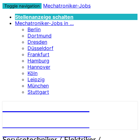
Mechatroniker-Jobs
Toggle navigation
Stellenanzeige schalten
Mechatroniker-Jobs in …
Berlin
Dortmund
Dresden
Düsseldorf
Frankfurt
Hamburg
Hannover
Köln
Leipzig
München
Stuttgart
Mechatroniker-Jobs
STELLENANGEBOTE FÜR
MECHATRONIKER:INNEN
Servicetechniker