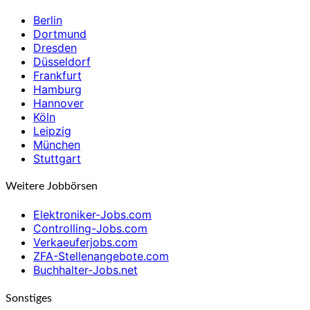
Berlin
Dortmund
Dresden
Düsseldorf
Frankfurt
Hamburg
Hannover
Köln
Leipzig
München
Stuttgart
Weitere Jobbörsen
Elektroniker-Jobs.com
Controlling-Jobs.com
Verkaeuferjobs.com
ZFA-Stellenangebote.com
Buchhalter-Jobs.net
Sonstiges