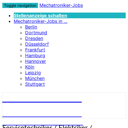
Mechatroniker-Jobs
Toggle navigation
Stellenanzeige schalten
Mechatroniker-Jobs in …
Berlin
Dortmund
Dresden
Düsseldorf
Frankfurt
Hamburg
Hannover
Köln
Leipzig
München
Stuttgart
Mechatroniker-Jobs
STELLENANGEBOTE FÜR
MECHATRONIKER:INNEN
Servicetechniker