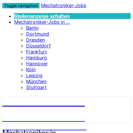
Mechatroniker-Jobs
Toggle navigation
Stellenanzeige schalten
Mechatroniker-Jobs in …
Berlin
Dortmund
Dresden
Düsseldorf
Frankfurt
Hamburg
Hannover
Köln
Leipzig
München
Stuttgart
Mechatroniker-Jobs
STELLENANGEBOTE FÜR
MECHATRONIKER:INNEN
Mechatroniker:in