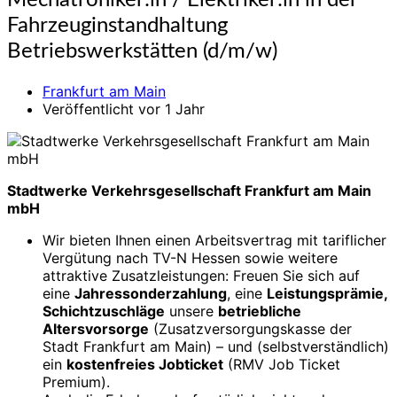
Mechatroniker:in / Elektriker:in in der
/
Fahrzeuginstandhaltung
Elektriker:in
in
Betriebswerkstätten (d/m/w)
der
Fahrzeuginstandhaltung
Frankfurt am Main
Betriebswerkstätten
Veröffentlicht vor 1 Jahr
(d/m/w)
Stadtwerke Verkehrsgesellschaft Frankfurt am Main
mbH
Wir bieten Ihnen einen Arbeitsvertrag mit tariflicher
Vergütung nach TV-N Hessen sowie weitere
attraktive Zusatzleistungen: Freuen Sie sich auf
eine
Jahressonderzahlung
, eine
Leistungsprämie,
Schichtzuschläge
unsere
betriebliche
Altersvorsorge
(Zusatzversorgungskasse der
Stadt Frankfurt am Main) – und (selbstverständlich)
ein
kostenfreies Jobticket
(RMV Job Ticket
Premium).