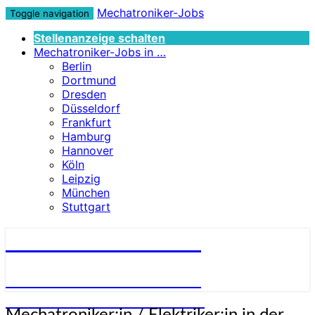
Mechatroniker-Jobs
Toggle navigation
Stellenanzeige schalten
Mechatroniker-Jobs in …
Berlin
Dortmund
Dresden
Düsseldorf
Frankfurt
Hamburg
Hannover
Köln
Leipzig
München
Stuttgart
Mechatroniker-Jobs
STELLENANGEBOTE FÜR
MECHATRONIKER:INNEN
Mechatroniker:in