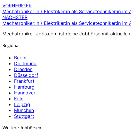
VORHERIGER
Beitragsnavigation
Mechatroniker:in / Elektriker:in als Servicetechniker:in i
NÄCHSTER
Mechatroniker:in / Elektriker:in als Servicetechniker:in i
Mechatroniker-Jobs.com ist deine Jobbörse mit aktuellen 
Regional
Berlin
Dortmund
Dresden
Düsseldorf
Frankfurt
Hamburg
Hannover
Köln
Leipzig
München
Stuttgart
Weitere Jobbörsen