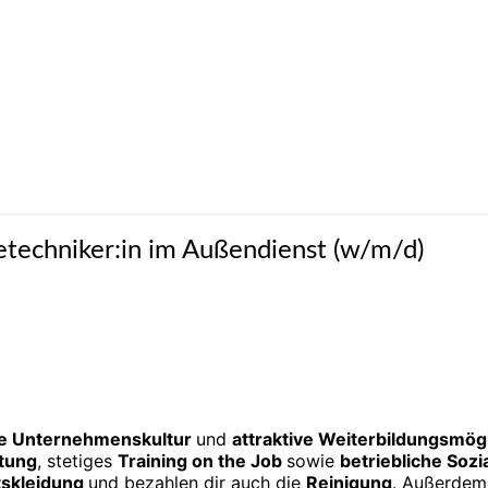
icetechniker:in im Außendienst (w/m/d)
e
Unternehmenskultur
und
attraktive
Weiter­bildungs­mög
itung
, stetiges
Training on the J
ob
sowie
betrieb­liche
Sozia
tskleidung
und bezahlen dir auch die
Reinigung
. Außerdem