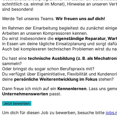
schnitt­lich ca. einmal im Monat), Hinweise an unseren Ver
sind besonders!
Werde Teil unseres Teams.
Wir freuen uns auf dich!
Im Rahmen der Ein­arbeitung begleitest du zunächst eini
Arbeiten an unseren Kom­pressoren kennen.
Du wirst insbesondere die
eigenständige Reparatur, War
in Essen um deine tägliche Einsatz­planung und sorgt dafü
Auch bei komplexeren tech­nischen Problemen wirst du nat
Du hast eine
technische Aus­bildung (z. B. als Mechatroni
sammeln?
Oder bringst du sogar schon Berufspraxis mit?
Du verfügst über Eigen­initia­tive, Flexibi­lität und Kunde
deine
persönliche Weiter­entwick­lung im Fokus
stehen?
Dann freue ich mich auf ein
Kennen­lernen
. Lass uns geme
Unter­nehmens­werten
passt.
Um dich für diesen Job zu bewerben, besuche bitte
jobs.