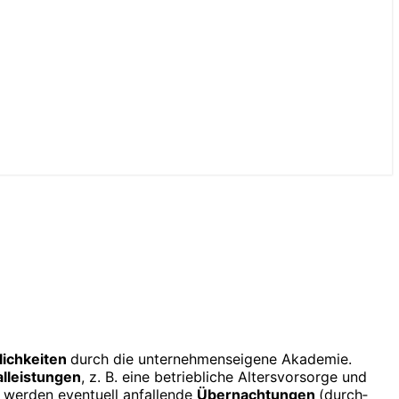
lich­keiten
durch die unter­nehmens­eigene Akademie.
l­leistungen
, z. B. eine betrieb­liche Altersvorsorge und
 werden eventuell anfallende
Übernachtungen
(durch­