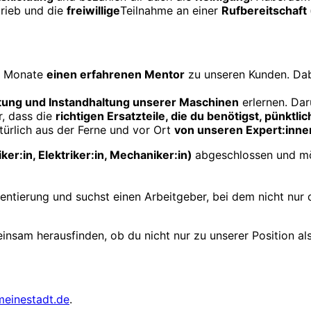
trieb und die
freiwillige
Teilnahme an einer
Ruf­bereit­schaft
ge Monate
einen erfahrenen Mentor
zu unseren Kunden. Da
tung und Instand­haltung unserer Maschinen
erlernen. Dar
r, dass die
richtigen Ersatz­teile, die du benötigst, pünktlic
ür­lich aus der Ferne und vor Ort
von unseren Expert:innen
ker:in, Elektriker:in, Mechaniker:in)
abge­schlossen und m
n­orientierung und suchst einen Arbeitgeber, bei dem nicht nu
insam heraus­finden, ob du nicht nur zu unserer Position al
meinestadt.de
.