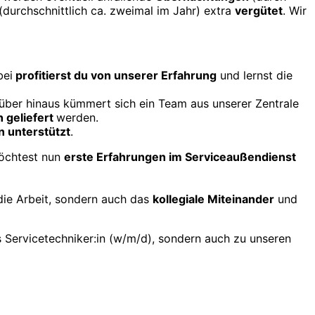
(durch­schnitt­lich ca. zweimal im Jahr) extra
vergütet
. Wir
bei
profitierst du von unserer Erfahrung
und lernst die
über hinaus kümmert sich ein Team aus unserer Zentrale
h geliefert
werden.
 unter­stützt
.
öchtest nun
erste Er­fahrungen im Serviceaußendienst
r die Arbeit, sondern auch das
kollegiale Mit­einander
und
s Service­techniker:in (w/m/d), sondern auch zu unseren