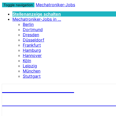
Mechatroniker-Jobs
Toggle navigation
Stellenanzeige schalten
Mechatroniker-Jobs in …
Berlin
Dortmund
Dresden
Düsseldorf
Frankfurt
Hamburg
Hannover
Köln
Leipzig
München
Stuttgart
Mechatroniker-Jobs
STELLENANGEBOTE FÜR MECHATRONI