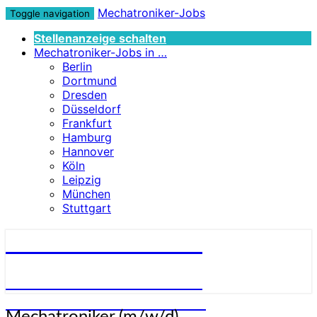
Mechatroniker-Jobs
Toggle navigation
Stellenanzeige schalten
Mechatroniker-Jobs in …
Berlin
Dortmund
Dresden
Düsseldorf
Frankfurt
Hamburg
Hannover
Köln
Leipzig
München
Stuttgart
Mechatroniker-Jobs
STELLENANGEBOTE FÜR
MECHATRONIKER:INNEN
Mechatroniker