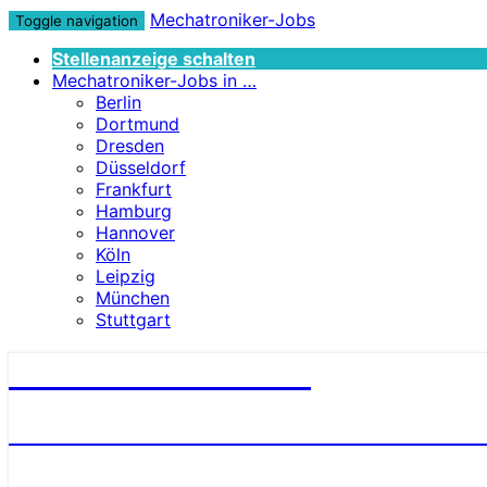
Mechatroniker-Jobs
Toggle navigation
Stellenanzeige schalten
Mechatroniker-Jobs in …
Berlin
Dortmund
Dresden
Düsseldorf
Frankfurt
Hamburg
Hannover
Köln
Leipzig
München
Stuttgart
Mechatroniker-Jobs
STELLENANGEBOTE FÜR MECHATRONI