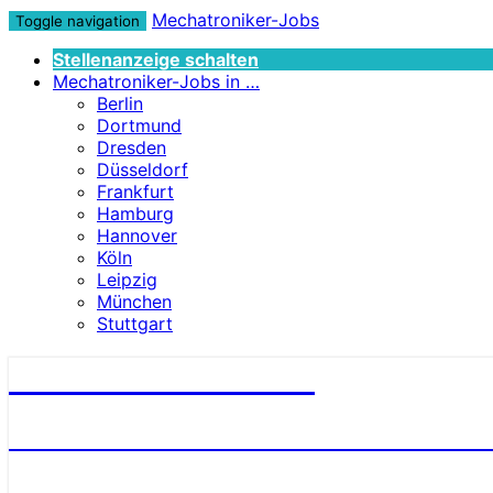
Mechatroniker-Jobs
Toggle navigation
Stellenanzeige schalten
Mechatroniker-Jobs in …
Berlin
Dortmund
Dresden
Düsseldorf
Frankfurt
Hamburg
Hannover
Köln
Leipzig
München
Stuttgart
Mechatroniker-Jobs
STELLENANGEBOTE FÜR MECHATRONI