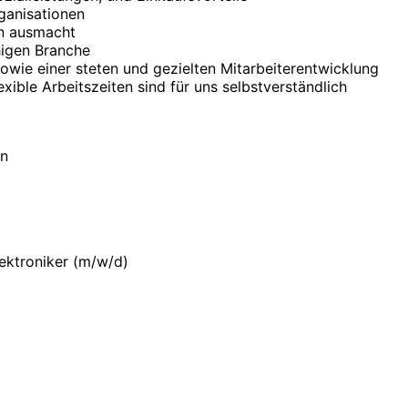
a­ni­sa­tionen
en ausmacht
ähigen Branche
wie einer steten und gezielten Mit­arbeiter­ent­wicklung
xible Arbeits­zeiten sind für uns selbst­ver­ständlich
en
ektroniker (m/w/d)