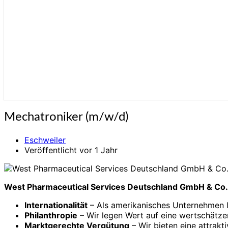
Mechatroniker
Mechatroniker (m/w/d)
(m/w/d)
Eschweiler
Veröffentlicht vor 1 Jahr
West Pharmaceutical Services Deutschland GmbH & Co.
Internationalität
– Als ameri­ka­nisches Unternehmen l
Philanthropie
– Wir legen Wert auf eine wert­schätze
Marktgerechte Vergütung
– Wir bieten eine attrak­tiv