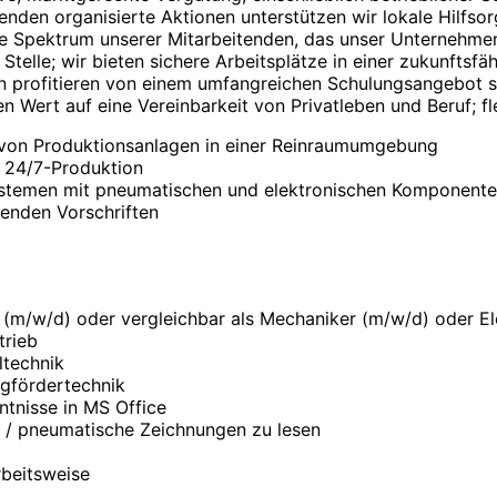
den orga­ni­sierte Aktionen unter­stützen wir lokale Hilfs­org
te Spektrum unserer Mit­arbeitenden, das unser Unter­nehm
r Stelle; wir bieten sichere Arbeits­plätze in einer zukunfts­f
 profi­tieren von einem umfang­reichen Schulungs­angebot so
n Wert auf eine Ver­ein­bar­keit von Privat­leben und Beruf; fle
r von Produktionsanlagen in einer Reinraumumgebung
 24/7-Produktion
ystemen mit pneumatischen und elektronischen Komponent
enden Vorschriften
(m/w/d) oder vergleichbar als Mechaniker (m/w/d) oder El
trieb
ltechnik
ngfördertechnik
ntnisse in MS Office
e / pneumatische Zeichnungen zu lesen
rbeitsweise