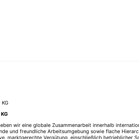
 KG
eben wir eine globale Zusammen­arbeit innerhalb inter­natio­
nde und freund­liche Arbeits­um­gebung sowie flache Hierarc
e, markt­ge­rechte Ver­gütung, ein­schließlich betrieb­licher So