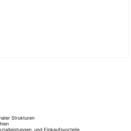
naler Strukturen
hien
zial­leistungen, und Ein­kaufs­vor­teile