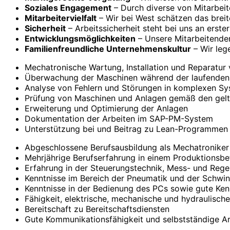
Soziales Engagement
– Durch diverse von Mit­arbeiten
Mitarbeitervielfalt
– Wir bei West schätzen das brei
Sicherheit
– Arbeits­sicher­heit steht bei uns an erste
Entwicklungs­möglich­keiten
– Unsere Mit­arbeitenden
Familien­freund­liche Unter­nehmens­kultur
– Wir lege
Mechatronische Wartung, Installation und Reparatu
Überwachung der Maschinen während der laufenden
Analyse von Fehlern und Störungen in komplexen S
Prüfung von Maschinen und Anlagen gemäß den gelt
Erweiterung und Optimierung der Anlagen
Dokumentation der Arbeiten im SAP-PM-System
Unterstützung bei und Beitrag zu Lean-Programmen
Abgeschlossene Berufsausbildung als Mechatroniker 
Mehrjährige Berufserfahrung in einem Produktionsbe
Erfahrung in der Steuerungstechnik, Mess- und Rege
Kenntnisse im Bereich der Pneumatik und der Schwi
Kenntnisse in der Bedienung des PCs sowie gute Ken
Fähigkeit, elektrische, mechanische und hydraulisch
Bereitschaft zu Bereitschaftsdiensten
Gute Kommunikationsfähigkeit und selbstständige A