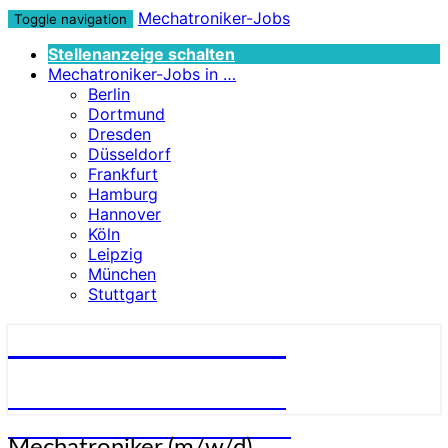
Mechatroniker-Jobs
Toggle navigation
Stellenanzeige schalten
Mechatroniker-Jobs in …
Berlin
Dortmund
Dresden
Düsseldorf
Frankfurt
Hamburg
Hannover
Köln
Leipzig
München
Stuttgart
Mechatroniker-Jobs
STELLENANGEBOTE FÜR
MECHATRONIKER:INNEN
Mechatroniker