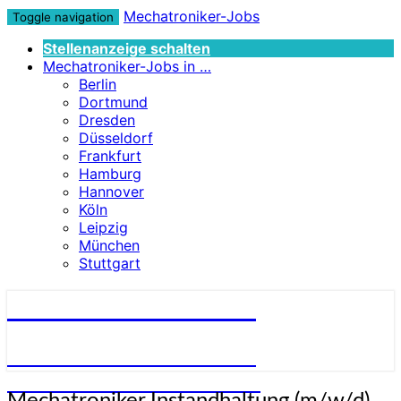
Mechatroniker-Jobs
Toggle navigation
Stellenanzeige schalten
Mechatroniker-Jobs in …
Berlin
Dortmund
Dresden
Düsseldorf
Frankfurt
Hamburg
Hannover
Köln
Leipzig
München
Stuttgart
Mechatroniker-Jobs
STELLENANGEBOTE FÜR
MECHATRONIKER:INNEN
Mechatroniker