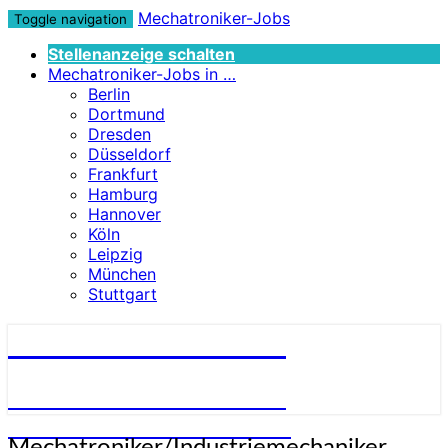
Mechatroniker-Jobs
Toggle navigation
Stellenanzeige schalten
Mechatroniker-Jobs in …
Berlin
Dortmund
Dresden
Düsseldorf
Frankfurt
Hamburg
Hannover
Köln
Leipzig
München
Stuttgart
Mechatroniker-Jobs
STELLENANGEBOTE FÜR
MECHATRONIKER:INNEN
Mechatroniker/Industriemechaniker