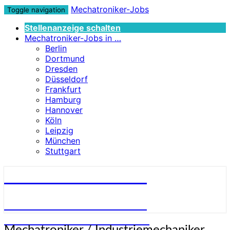
Mechatroniker-Jobs
Toggle navigation
Stellenanzeige schalten
Mechatroniker-Jobs in …
Berlin
Dortmund
Dresden
Düsseldorf
Frankfurt
Hamburg
Hannover
Köln
Leipzig
München
Stuttgart
Mechatroniker-Jobs
STELLENANGEBOTE FÜR
MECHATRONIKER:INNEN
Mechatroniker