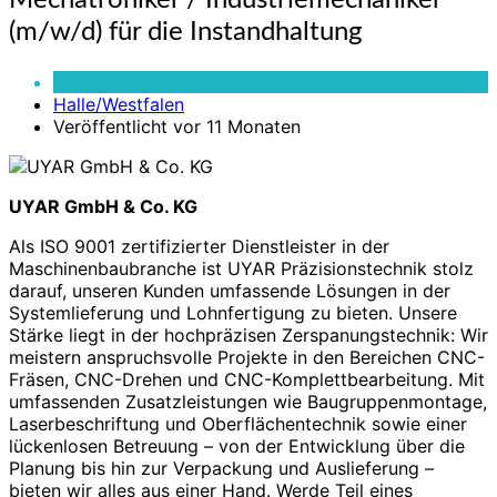
Mechatroniker / Industriemechaniker
/
(m/w/d) für die Instandhaltung
Industriemechaniker
(m/w/d)
Vollzeit
für
Halle/Westfalen
die
Veröffentlicht vor 11 Monaten
Instandhaltung
UYAR GmbH & Co. KG
Als ISO 9001 zertifizierter Dienstleister in der
Maschinenbaubranche ist UYAR Präzisionstechnik stolz
darauf, unseren Kunden umfassende Lösungen in der
Systemlieferung und Lohnfertigung zu bieten. Unsere
Stärke liegt in der hochpräzisen Zerspanungstechnik: Wir
meistern anspruchsvolle Projekte in den Bereichen CNC-
Fräsen, CNC-Drehen und CNC-Komplettbearbeitung. Mit
umfassenden Zusatzleistungen wie Baugruppenmontage,
Laserbeschriftung und Oberflächentechnik sowie einer
lückenlosen Betreuung – von der Entwicklung über die
Planung bis hin zur Verpackung und Auslieferung –
bieten wir alles aus einer Hand. Werde Teil eines