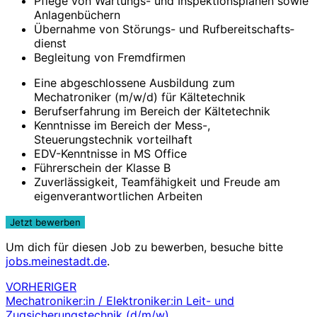
Pflege von Wartungs- und Inspektionsplänen sowie
Anlagenbüchern
Übernahme von Störungs- und Rufbereitschafts­
dienst
Begleitung von Fremdfirmen
Eine abgeschlossene Ausbildung zum
Mechatroniker (m/w/d) für Kältetechnik
Berufserfahrung im Bereich der Kältetechnik
Kenntnisse im Bereich der Mess-,
Steuerungstechnik vorteilhaft
EDV-Kenntnisse in MS Office
Führerschein der Klasse B
Zuverlässigkeit, Teamfähigkeit und Freude am
eigenverantwortlichen Arbeiten
Um dich für diesen Job zu bewerben, besuche bitte
jobs.meinestadt.de
.
VORHERIGER
Beitragsnavigation
Mechatroniker:in / Elektroniker:in Leit- und
Zugsicherungstechnik (d/m/w)