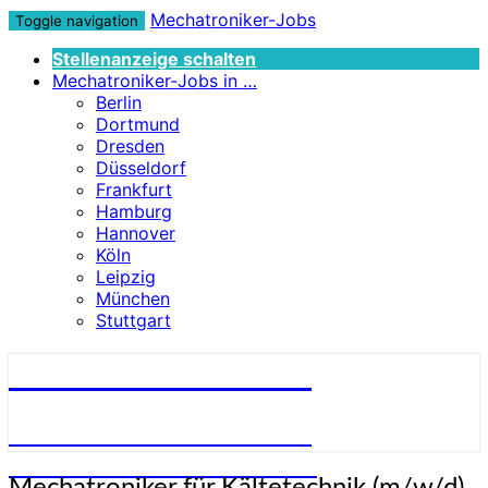
Mechatroniker-Jobs
Toggle navigation
Stellenanzeige schalten
Mechatroniker-Jobs in …
Berlin
Dortmund
Dresden
Düsseldorf
Frankfurt
Hamburg
Hannover
Köln
Leipzig
München
Stuttgart
Mechatroniker-Jobs
STELLENANGEBOTE FÜR
MECHATRONIKER:INNEN
Mechatroniker