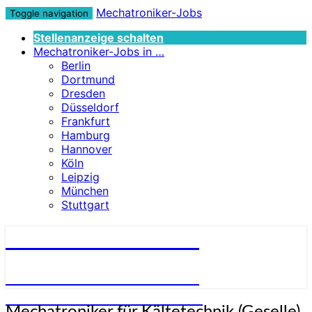
Mechatroniker-Jobs
Toggle navigation
Stellenanzeige schalten
Mechatroniker-Jobs in …
Berlin
Dortmund
Dresden
Düsseldorf
Frankfurt
Hamburg
Hannover
Köln
Leipzig
München
Stuttgart
Mechatroniker-Jobs
STELLENANGEBOTE FÜR
MECHATRONIKER:INNEN
Mechatroniker