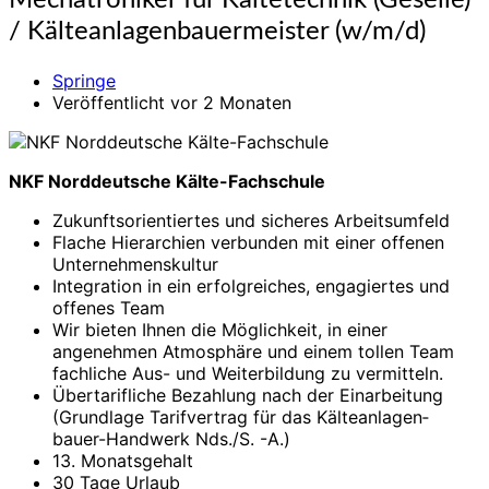
Mechatroniker für Kältetechnik (Geselle)
für
/ Kälteanlagen­bauermeister (w/m/d)
Kältetechnik
(Geselle)
Springe
/
Veröffentlicht vor 2 Monaten
Kälteanlagen­
bauermeister
(w/m/d)
NKF Norddeutsche Kälte-Fachschule
Zukunfts­orientiertes und sicheres Arbeitsumfeld
Flache Hierarchien verbunden mit einer offenen
Unternehmens­kultur
Integration in ein erfolgreiches, engagiertes und
offenes Team
Wir bieten Ihnen die Möglichkeit, in einer
angenehmen Atmosphäre und einem tollen Team
fachliche Aus- und Weiter­bildung zu vermitteln.
Übertarifliche Bezahlung nach der Einarbeitung
(Grundlage Tarifvertrag für das Kälteanlagen­
bauer-­Handwerk Nds./S. -A.)
13. Monats­gehalt
30 Tage Urlaub