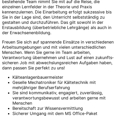
bestehende Team nimmt Sie mit auf die Reise, die
einzelnen Lernfelder in der Theorie und Praxis
kennenzulernen. Die Einarbeitung erfolgt sukzessive bis
Sie in der Lage sind, den Unterricht selbst­ständig zu
gestalten und durch­zuführen. Das gilt sowohl in der
Erstausbildung (über­betriebliche Lehrgänge) als auch in
der Erwachsenen­bildung.
Freuen Sie sich auf spannende Einsätze in verschiedenen
Arbeits­umgebungen und mit vielen unter­schiedlichen
Menschen. Wenn Sie gerne im Team arbeiten,
Verantwortung übernehmen und Lust auf einen zukunfts­
sicheren Job mit abwechslungs­reichen Aufgaben haben,
dann passen Sie perfekt zu uns!
Kälteanlagenbauermeister
Geselle Mechatroniker für Kältetechnik mit
mehrjähriger Berufserfahrung
Sie sind kommunikativ, engagiert, zuverlässig,
verantwortungs­bewusst und arbeiten gerne mit
Menschen
Bereitschaft zur Wissens­vermittlung
Sicherer Umgang mit dem MS Office-­Paket