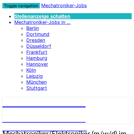
Mechatroniker-Jobs
Toggle navigation
Stellenanzeige schalten
Mechatroniker-Jobs in …
Berlin
Dortmund
Dresden
Düsseldorf
Frankfurt
Hamburg
Hannover
Köln
Leipzig
München
Stuttgart
Mechatroniker-Jobs
STELLENANGEBOTE FÜR
MECHATRONIKER:INNEN
Mechatroniker/Elektroniker