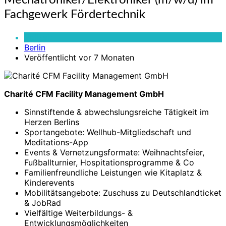
Mechatroniker/Elektroniker (m/w/d) im
(m/w/d)
Fachgewerk Fördertechnik
im
Fachgewerk
Vollzeit
Fördertechnik
Berlin
Veröffentlicht vor 7 Monaten
Charité CFM Facility Management GmbH
Sinnstiftende & abwechslungsreiche Tätigkeit im
Herzen Berlins
Sportangebote: Wellhub-Mitgliedschaft und
Meditations-App
Events & Vernetzungsformate: Weihnachtsfeier,
Fußballturnier, Hospitationsprogramme & Co
Familienfreundliche Leistungen wie Kitaplatz &
Kinderevents
Mobilitätsangebote: Zuschuss zu Deutschlandticket
& JobRad
Vielfältige Weiterbildungs- &
Entwicklungsmöglichkeiten