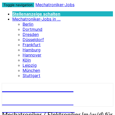
Mechatroniker-Jobs
Toggle navigation
Stellenanzeige schalten
Mechatroniker-Jobs in …
Berlin
Dortmund
Dresden
Düsseldorf
Frankfurt
Hamburg
Hannover
Köln
Leipzig
München
Stuttgart
Mechatroniker-Jobs
STELLENANGEBOTE FÜR
MECHATRONIKER:INNEN
Mechatroniker