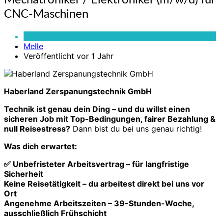
Mechatroniker / Elektroniker (m/w/d) für
/
CNC-Maschinen
Elektroniker
(m/w/d)
Vollzeit
für
Melle
CNC-
Veröffentlicht vor 1 Jahr
Maschinen
Haberland Zerspanungstechnik GmbH
Technik ist genau dein Ding – und du willst einen
sicheren Job mit Top-Bedingungen, fairer Bezahlung &
null Reisestress?
Dann bist du bei uns genau richtig!
Was dich erwartet:
✅
Unbefristeter Arbeitsvertrag
– für langfristige
Sicherheit
Keine Reisetätigkeit
– du arbeitest direkt bei uns vor
Ort
Angenehme Arbeitszeiten
– 39-Stunden-Woche,
ausschließlich Frühschicht