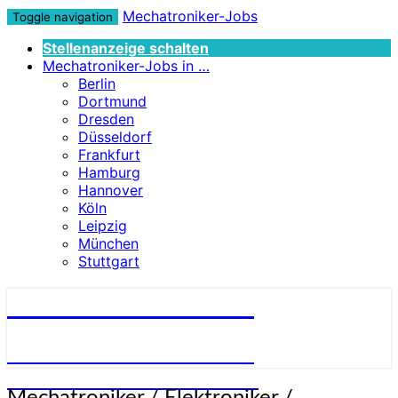
Mechatroniker-Jobs
Toggle navigation
Stellenanzeige schalten
Mechatroniker-Jobs in …
Berlin
Dortmund
Dresden
Düsseldorf
Frankfurt
Hamburg
Hannover
Köln
Leipzig
München
Stuttgart
Mechatroniker-Jobs
STELLENANGEBOTE FÜR
MECHATRONIKER:INNEN
Mechatroniker