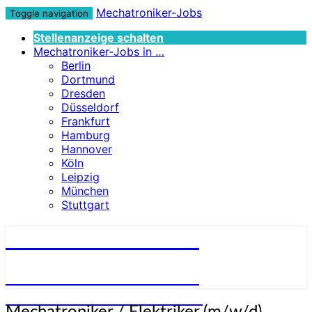
Mechatroniker-Jobs
Toggle navigation
Stellenanzeige schalten
Mechatroniker-Jobs in …
Berlin
Dortmund
Dresden
Düsseldorf
Frankfurt
Hamburg
Hannover
Köln
Leipzig
München
Stuttgart
Mechatroniker-Jobs
STELLENANGEBOTE FÜR
MECHATRONIKER:INNEN
Mechatroniker