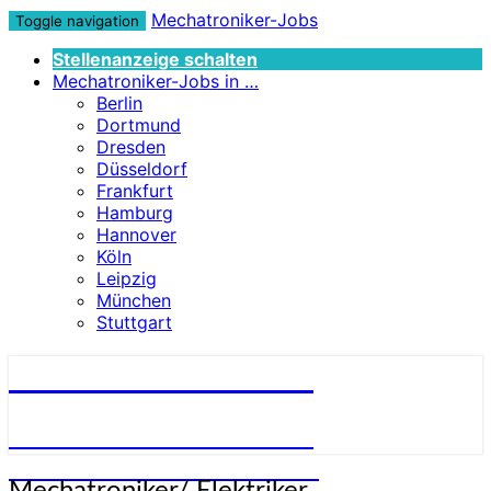
Mechatroniker-Jobs
Toggle navigation
Stellenanzeige schalten
Mechatroniker-Jobs in …
Berlin
Dortmund
Dresden
Düsseldorf
Frankfurt
Hamburg
Hannover
Köln
Leipzig
München
Stuttgart
Mechatroniker-Jobs
STELLENANGEBOTE FÜR
MECHATRONIKER:INNEN
Mechatroniker/