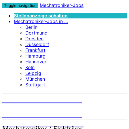
Mechatroniker-Jobs
Toggle navigation
Stellenanzeige schalten
Mechatroniker-Jobs in …
Berlin
Dortmund
Dresden
Düsseldorf
Frankfurt
Hamburg
Hannover
Köln
Leipzig
München
Stuttgart
Mechatroniker-Jobs
STELLENANGEBOTE FÜR
MECHATRONIKER:INNEN
Mechatroniker