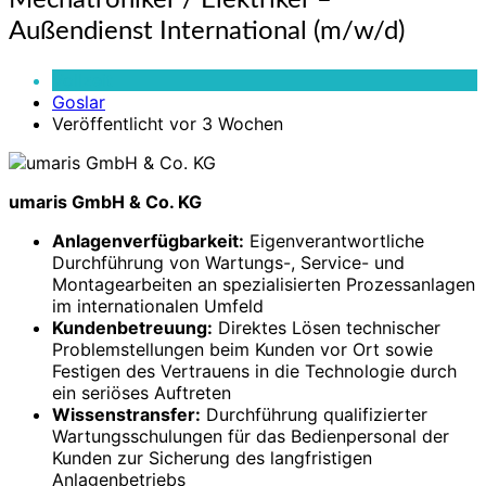
Mechatroniker / Elektriker –
/
Außendienst International (m/w/d)
Elektriker
–
Vollzeit
Außendienst
Goslar
International
Veröffentlicht vor 3 Wochen
(m/w/d)
umaris GmbH & Co. KG
Anlagenverfügbarkeit:
Eigenverantwortliche
Durchführung von Wartungs-, Service- und
Montagearbeiten an spezialisierten Prozessanlagen
im internationalen Umfeld
Kundenbetreuung:
Direktes Lösen technischer
Problemstellungen beim Kunden vor Ort sowie
Festigen des Vertrauens in die Technologie durch
ein seriöses Auftreten
Wissenstransfer:
Durchführung qualifizierter
Wartungsschulungen für das Bedienpersonal der
Kunden zur Sicherung des langfristigen
Anlagenbetriebs