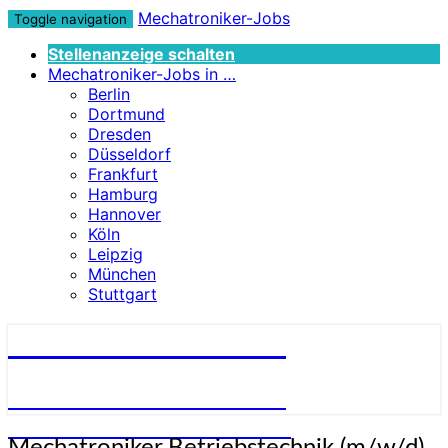
Mechatroniker-Jobs
Toggle navigation
Stellenanzeige schalten
Mechatroniker-Jobs in …
Berlin
Dortmund
Dresden
Düsseldorf
Frankfurt
Hamburg
Hannover
Köln
Leipzig
München
Stuttgart
Mechatroniker-Jobs
STELLENANGEBOTE FÜR
MECHATRONIKER:INNEN
Mechatroniker