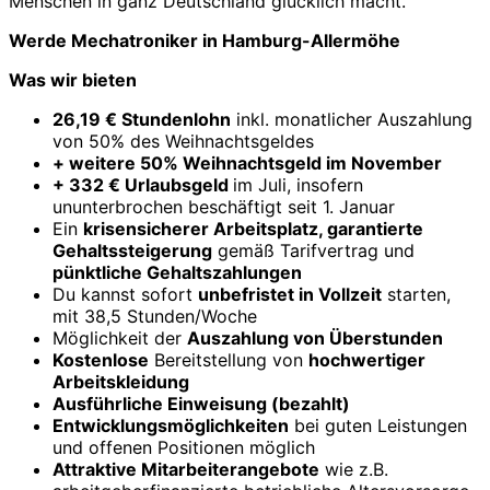
Menschen in ganz Deutschland glücklich macht.
Werde Mechatroniker in Hamburg-Allermöhe
Was wir bieten
26,19 € Stundenlohn
inkl. monatlicher Auszahlung
von 50% des Weihnachtsgeldes
+ weitere 50% Weihnachtsgeld im November
+ 332 € Urlaubsgeld
im Juli, insofern
ununterbrochen beschäftigt seit 1. Januar
Ein
krisensicherer Arbeitsplatz, garantierte
Gehaltssteigerung
gemäß Tarifvertrag und
pünktliche Gehaltszahlungen
Du kannst sofort
unbefristet in Vollzeit
starten,
mit 38,5 Stunden/Woche
Möglichkeit der
Auszahlung von Überstunden
Kostenlose
Bereitstellung von
hochwertiger
Arbeitskleidung
Ausführliche Einweisung (bezahlt)
Entwicklungsmöglichkeiten
bei guten Leistungen
und offenen Positionen möglich
Attraktive Mitarbeiterangebote
wie z.B.