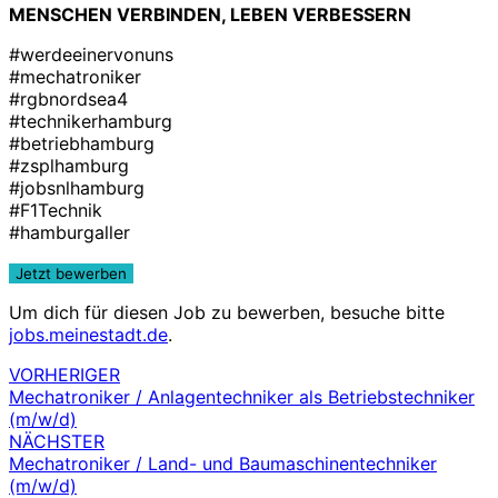
MENSCHEN VERBINDEN, LEBEN VERBESSERN
#werdeeinervonuns
#mechatroniker
#rgbnordsea4
#technikerhamburg
#betriebhamburg
#zsplhamburg
#jobsnlhamburg
#F1Technik
#hamburgaller
Um dich für diesen Job zu bewerben, besuche bitte
jobs.meinestadt.de
.
VORHERIGER
Beitragsnavigation
Mechatroniker / Anlagentechniker als Betriebstechniker
(m/w/d)
NÄCHSTER
Mechatroniker / Land- und Baumaschinentechniker
(m/w/d)