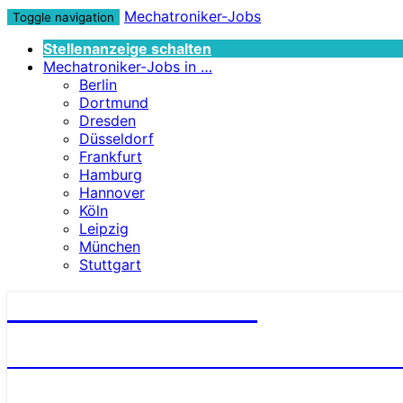
Mechatroniker-Jobs
Toggle navigation
Stellenanzeige schalten
Mechatroniker-Jobs in …
Berlin
Dortmund
Dresden
Düsseldorf
Frankfurt
Hamburg
Hannover
Köln
Leipzig
München
Stuttgart
Mechatroniker-Jobs
STELLENANGEBOTE FÜR MECHATRONI