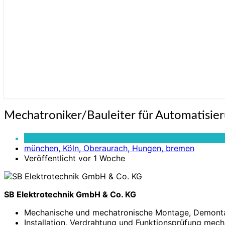
Mechatroniker/Bauleiter
Mechatroniker/Bauleiter für Automatisie
für
Automatisierungstechnik
Vollzeit
(m/w/d)
münchen, Köln, Oberaurach, Hungen, bremen
Veröffentlicht vor 1 Woche
SB Elektrotechnik GmbH & Co. KG
Mechanische und mechatronische Montage, Demonta
Installation, Verdrahtung und Funktionsprüfung mech