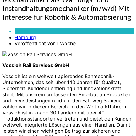
Mechatroniker als Wartungs- und
als
Instandhaltungsmechaniker (m/w/d) Mit
Wartungs-
und
Interesse für Robotik & Automatisierung
Instandhaltungsmechaniker
(m/w/d)
Vollzeit
Mit
Hamburg
Interesse
Veröffentlicht vor 1 Woche
für
Robotik
&
Vossloh Rail Services GmbH
Automatisierung
Vossloh ist ein weltweit agierendes Bahntechnik-
Unternehmen, das seit über 140 Jahren für Qualität,
Sicherheit, Kundenorientierung und Innovationskraft
steht. Mit unserem umfassenden Angebot an Produkten
und Dienstleistungen rund um den Fahrweg Schiene
zählen wir in diesem Bereich zu den Weltmarktführern.
Vossloh ist in knapp 30 Ländern mit über 40
Produktionsstandorten vertreten und bietet den Kunden
weltweit integrierte Lösungen aus einer Hand an. Damit
leisten wir einen wichtigen Beitrag zur sicheren und