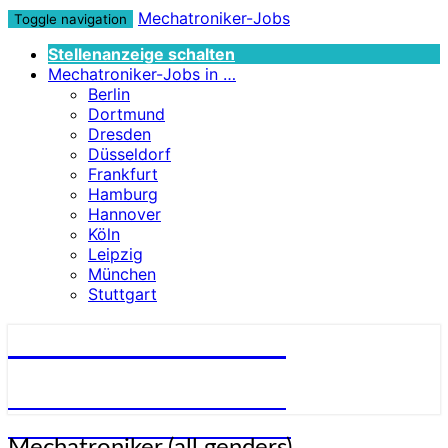
Mechatroniker-Jobs
Toggle navigation
Stellenanzeige schalten
Mechatroniker-Jobs in …
Berlin
Dortmund
Dresden
Düsseldorf
Frankfurt
Hamburg
Hannover
Köln
Leipzig
München
Stuttgart
Mechatroniker-Jobs
STELLENANGEBOTE FÜR
MECHATRONIKER:INNEN
Mechatroniker