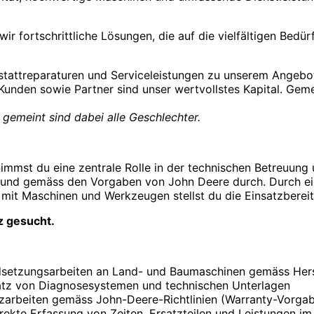
r fortschrittliche Lösungen, die auf die vielfältigen Bed
attreparaturen und Serviceleistungen zu unserem Angebot
 Kunden sowie Partner sind unser wertvollstes Kapital. Geme
 gemeint sind dabei alle Geschlechter.
mst du eine zentrale Rolle in der technischen Betreuung 
und gemäss den Vorgaben von John Deere durch. Durch eine 
 Maschinen und Werkzeugen stellst du die Einsatzbereitsch
z gesucht.
dsetzungsarbeiten an Land- und Baumaschinen gemäss Herst
atz von Diagnosesystemen und technischen Unterlagen
zarbeiten gemäss John-Deere-Richtlinien (Warranty-Vorga
ekte Erfassung von Zeiten, Ersatzteilen und Leistungen i