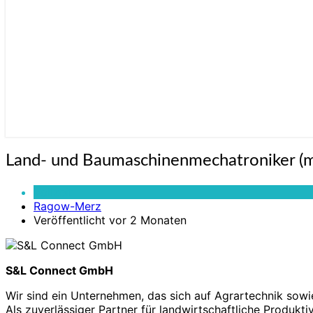
Land-
Land- und Baumaschinenmechatroniker (m/
und
Baumaschinenmechatroniker
Vollzeit
(m/w/d)
Ragow-Merz
Vollzeit
Veröffentlicht vor 2 Monaten
(40h)
S&L Connect GmbH
Wir sind ein Unternehmen, das sich auf Agrartechnik sowi
Als zuverlässiger Partner für landwirtschaftliche Produ