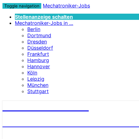
Mechatroniker-Jobs
Toggle navigation
Stellenanzeige schalten
Mechatroniker-Jobs in …
Berlin
Dortmund
Dresden
Düsseldorf
Frankfurt
Hamburg
Hannover
Köln
Leipzig
München
Stuttgart
Mechatroniker-Jobs
STELLENANGEBOTE FÜR MECHATRONI