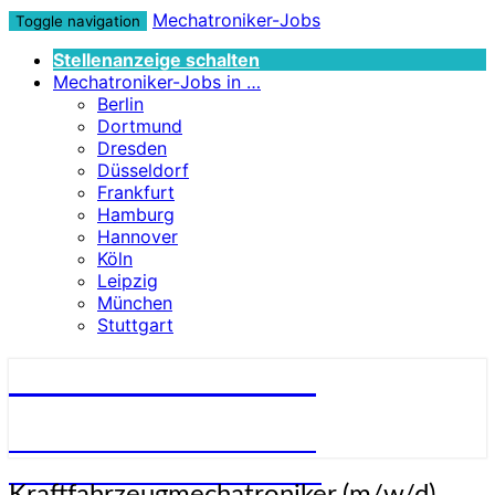
Mechatroniker-Jobs
Toggle navigation
Stellenanzeige schalten
Mechatroniker-Jobs in …
Berlin
Dortmund
Dresden
Düsseldorf
Frankfurt
Hamburg
Hannover
Köln
Leipzig
München
Stuttgart
Mechatroniker-Jobs
STELLENANGEBOTE FÜR
MECHATRONIKER:INNEN
Kraftfahrzeugmechatroniker