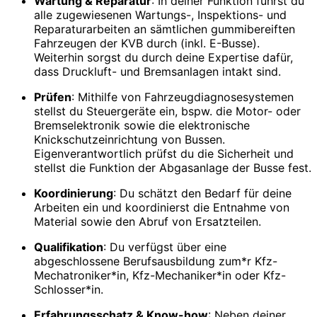
Wartung & Reparatur
: In deiner Funktion führst du
alle zugewiesenen Wartungs-, Inspektions- und
Reparaturarbeiten an sämtlichen gummibereiften
Fahrzeugen der KVB durch (inkl. E-Busse).
Weiterhin sorgst du durch deine Expertise dafür,
dass Druckluft- und Bremsanlagen intakt sind.
Prüfen
: Mithilfe von Fahrzeugdiagnosesystemen
stellst du Steuergeräte ein, bspw. die Motor- oder
Bremselektronik sowie die elektronische
Knickschutzeinrichtung von Bussen.
Eigenverantwortlich prüfst du die Sicherheit und
stellst die Funktion der Abgasanlage der Busse fest.
Koordinierung
: Du schätzt den Bedarf für deine
Arbeiten ein und koordinierst die Entnahme von
Material sowie den Abruf von Ersatzteilen.
Qualifikation
: Du verfügst über eine
abgeschlossene Berufsausbildung zum*r Kfz-
Mechatroniker*in, Kfz-Mechaniker*in oder Kfz-
Schlosser*in.
Erfahrungsschatz & Know-how
: Neben deiner