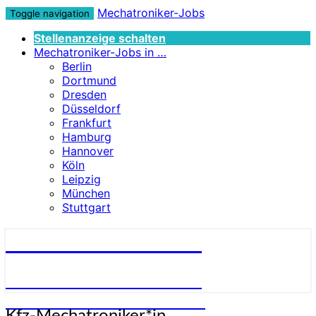
Mechatroniker-Jobs
Toggle navigation
Stellenanzeige schalten
Mechatroniker-Jobs in …
Berlin
Dortmund
Dresden
Düsseldorf
Frankfurt
Hamburg
Hannover
Köln
Leipzig
München
Stuttgart
Mechatroniker-Jobs
STELLENANGEBOTE FÜR
MECHATRONIKER:INNEN
Kfz-