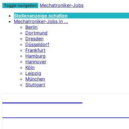
Mechatroniker-Jobs
Toggle navigation
Stellenanzeige schalten
Mechatroniker-Jobs in …
Berlin
Dortmund
Dresden
Düsseldorf
Frankfurt
Hamburg
Hannover
Köln
Leipzig
München
Stuttgart
Mechatroniker-Jobs
STELLENANGEBOTE FÜR MECHATRONI