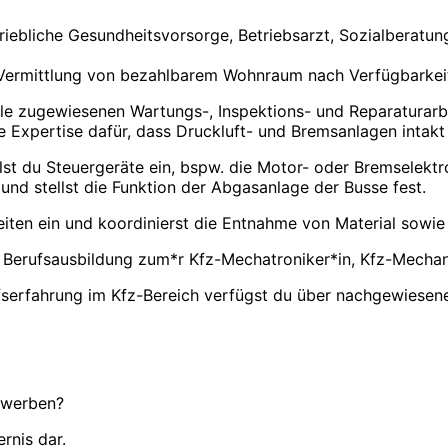
riebliche Gesundheitsvorsorge, Betriebsarzt, Sozialberatun
 Vermittlung von bezahlbarem Wohnraum nach Verfügbarkeit
u alle zugewiesenen Wartungs-, Inspektions- und Reparatura
ne Expertise dafür, dass Druckluft- und Bremsanlagen intakt 
lst du Steuergeräte ein, bspw. die Motor- oder Bremselektr
 und stellst die Funktion der Abgasanlage der Busse fest.
eiten ein und koordinierst die Entnahme von Material sowie
 Berufsausbildung zum*r Kfz-Mechatroniker*in, Kfz-Mechani
fserfahrung im Kfz-Bereich verfügst du über nachgewiesene
erwerben?
rnis dar.