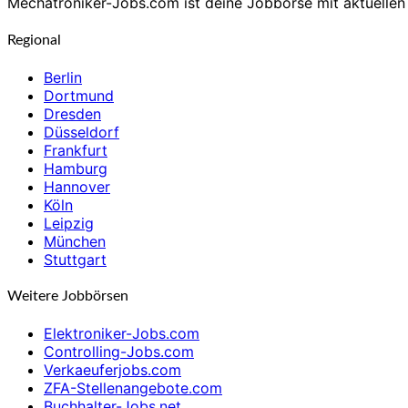
Mechatroniker-Jobs.com ist deine Jobbörse mit aktuellen 
Regional
Berlin
Dortmund
Dresden
Düsseldorf
Frankfurt
Hamburg
Hannover
Köln
Leipzig
München
Stuttgart
Weitere Jobbörsen
Elektroniker-Jobs.com
Controlling-Jobs.com
Verkaeuferjobs.com
ZFA-Stellenangebote.com
Buchhalter-Jobs.net