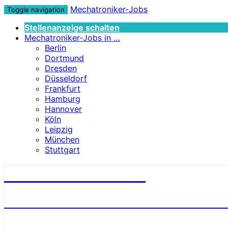
Mechatroniker-Jobs
Toggle navigation
Stellenanzeige schalten
Mechatroniker-Jobs in …
Berlin
Dortmund
Dresden
Düsseldorf
Frankfurt
Hamburg
Hannover
Köln
Leipzig
München
Stuttgart
Mechatroniker-Jobs
STELLENANGEBOTE FÜR MECHATRONI