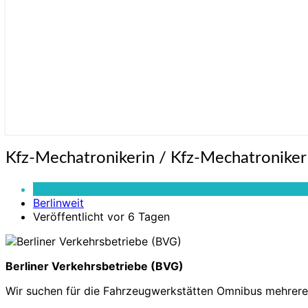
Kfz-
Kfz-Mechatronikerin / Kfz-Mechatroniker b
Mechatronikerin
/
Vollzeit
Kfz-
Berlinweit
Mechatroniker
Veröffentlicht vor 6 Tagen
bzw.
Kfz-
Elektrikerin
/
Berliner Verkehrsbetriebe (BVG)
Kfz-
Wir suchen für die Fahrzeugwerkstätten Omnibus mehrere 
Elektriker
(w/m/d)