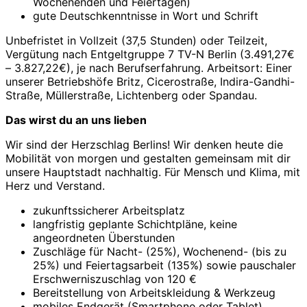
Wochenenden und Feiertagen)
gute Deutschkenntnisse in Wort und Schrift
Unbefristet in Vollzeit (37,5 Stunden) oder Teilzeit,
Vergütung nach Entgeltgruppe 7 TV-N Berlin (3.491,27€
– 3.827,22€), je nach Berufserfahrung. Arbeitsort: Einer
unserer Betriebshöfe Britz, Cicerostraße, Indira-Gandhi-
Straße, Müllerstraße, Lichtenberg oder Spandau.
Das wirst du an uns lieben
Wir sind der Herzschlag Berlins! Wir denken heute die
Mobilität von morgen und gestalten gemeinsam mit dir
unsere Hauptstadt nachhaltig. Für Mensch und Klima, mit
Herz und Verstand.
zukunftssicherer Arbeitsplatz
langfristig geplante Schichtpläne, keine
angeordneten Überstunden
Zuschläge für Nacht- (25%), Wochenend- (bis zu
25%) und Feiertagsarbeit (135%) sowie pauschaler
Erschwerniszuschlag von 120 €
Bereitstellung von Arbeitskleidung & Werkzeug
mobiles Endgerät (Smartphone oder Tablet)