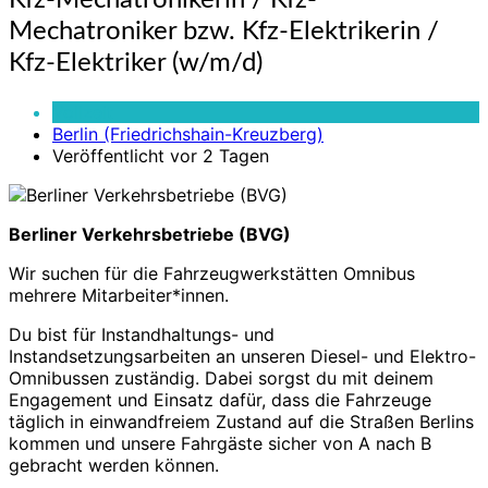
Kfz-Mechatronikerin / Kfz-
Mechatronikerin
Mechatroniker bzw. Kfz-Elektrikerin /
/
Kfz-
Kfz-Elektriker (w/m/d)
Mechatroniker
bzw.
Vollzeit
Kfz-
Berlin (Friedrichshain-Kreuzberg)
Elektrikerin
Veröffentlicht vor 2 Tagen
/
Kfz-
Elektriker
Berliner Verkehrsbetriebe (BVG)
(w/m/d)
Wir suchen für die Fahrzeugwerkstätten Omnibus
mehrere Mitarbeiter*innen.
Du bist für Instandhaltungs- und
Instandsetzungsarbeiten an unseren Diesel- und Elektro-
Omnibussen zuständig. Dabei sorgst du mit deinem
Engagement und Einsatz dafür, dass die Fahrzeuge
täglich in einwandfreiem Zustand auf die Straßen Berlins
kommen und unsere Fahrgäste sicher von A nach B
gebracht werden können.