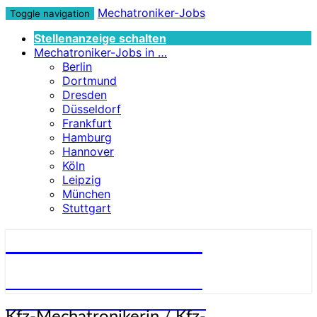
Mechatroniker-Jobs
Toggle navigation
Stellenanzeige schalten
Mechatroniker-Jobs in …
Berlin
Dortmund
Dresden
Düsseldorf
Frankfurt
Hamburg
Hannover
Köln
Leipzig
München
Stuttgart
Mechatroniker-Jobs
STELLENANGEBOTE FÜR
MECHATRONIKER:INNEN
Kfz-