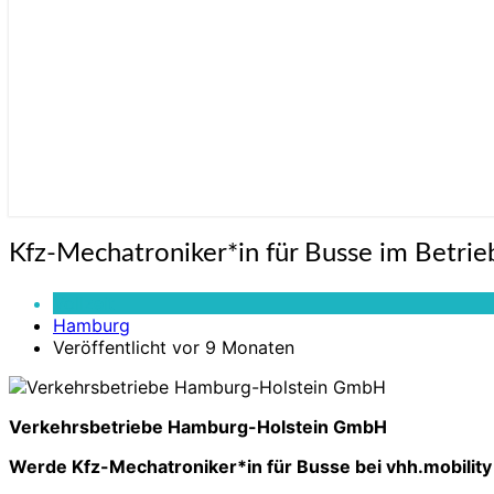
Kfz-
Kfz-Mechatroniker*in für Busse im Betrie
Mechatroniker*in
für
Vollzeit
Busse
Hamburg
im
Veröffentlicht vor 9 Monaten
Betriebshof
(m/w/d)
Verkehrsbetriebe Hamburg-Holstein GmbH
Werde Kfz-Mechatroniker*in für Busse bei vhh.mobility