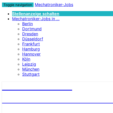
Mechatroniker-Jobs
Toggle navigation
Stellenanzeige schalten
Mechatroniker-Jobs in …
Berlin
Dortmund
Dresden
Düsseldorf
Frankfurt
Hamburg
Hannover
Köln
Leipzig
München
Stuttgart
Mechatroniker-Jobs
STELLENANGEBOTE FÜR MECHATRONI