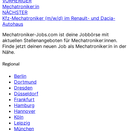
VORHERIGER
Beitragsnavigation
Mechatroniker:in
NÄCHSTER
Kfz-Mechatroniker (m/w/d) im Renault- und Dacia-
Autohaus
Mechatroniker-Jobs.com ist deine Jobbörse mit
aktuellen Stellenangeboten für Mechatroniker:innen.
Finde jetzt deinen neuen Job als Mechatroniker:in in der
Nähe.
Regional
Berlin
Dortmund
Dresden
Düsseldorf
Frankfurt
Hamburg
Hannover
Köln
Leipzig
München