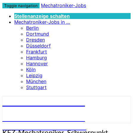
Mechatroniker-Jobs
Toggle navigation
Stellenanzeige schalten
Mechatroniker-Jobs in …
Berlin
Dortmund
Dresden
Düsseldorf
Frankfurt
Hamburg
Hannover
Köln
Leipzig
München
Stuttgart
Mechatroniker-Jobs
STELLENANGEBOTE FÜR
MECHATRONIKER:INNEN
KFZ-