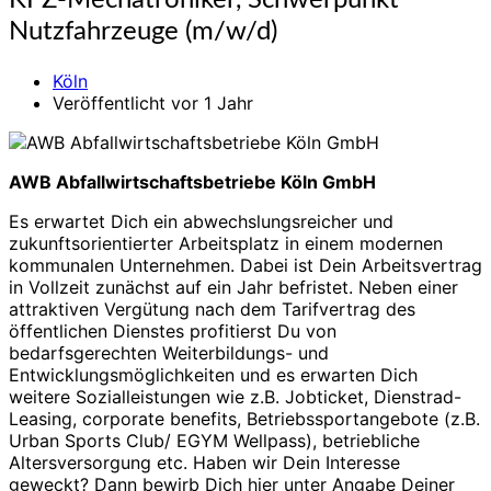
KFZ-Mechatroniker, Schwerpunkt
Mechatroniker,
Nutzfahrzeuge (m/w/d)
Schwerpunkt
Nutzfahrzeuge
Köln
(m/w/d)
Veröffentlicht vor 1 Jahr
AWB Abfallwirtschaftsbetriebe Köln GmbH
Es erwartet Dich ein abwechslungsreicher und
zukunftsorientierter Arbeitsplatz in einem modernen
kommunalen Unternehmen. Dabei ist Dein Arbeitsvertrag
in Vollzeit zunächst auf ein Jahr befristet. Neben einer
attraktiven Vergütung nach dem Tarifvertrag des
öffentlichen Dienstes profitierst Du von
bedarfsgerechten Weiterbildungs- und
Entwicklungsmöglichkeiten und es erwarten Dich
weitere Sozialleistungen wie z.B. Jobticket, Dienstrad-
Leasing, corporate benefits, Betriebssportangebote (z.B.
Urban Sports Club/ EGYM Wellpass), betriebliche
Altersversorgung etc. Haben wir Dein Interesse
geweckt? Dann bewirb Dich hier unter Angabe Deiner