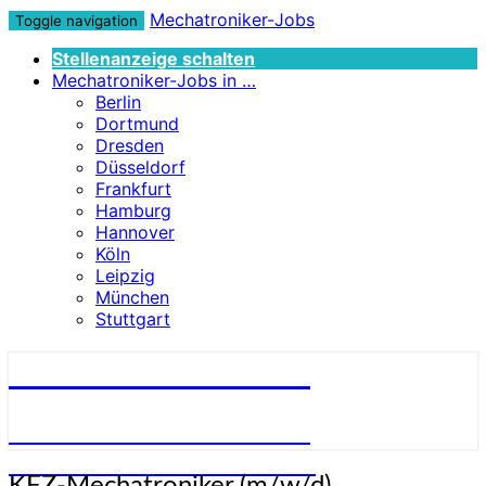
Mechatroniker-Jobs
Toggle navigation
Stellenanzeige schalten
Mechatroniker-Jobs in …
Berlin
Dortmund
Dresden
Düsseldorf
Frankfurt
Hamburg
Hannover
Köln
Leipzig
München
Stuttgart
Mechatroniker-Jobs
STELLENANGEBOTE FÜR
MECHATRONIKER:INNEN
KFZ-