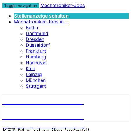
Mechatroniker-Jobs
Toggle navigation
Stellenanzeige schalten
Mechatroniker-Jobs in …
Berlin
Dortmund
Dresden
Düsseldorf
Frankfurt
Hamburg
Hannover
Köln
Leipzig
München
Stuttgart
Mechatroniker-Jobs
STELLENANGEBOTE FÜR
MECHATRONIKER:INNEN
KFZ-