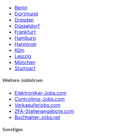
Berlin
Dortmund
Dresden
Düsseldorf
Frankfurt
Hamburg
Hannover
Köln
Leipzig
München
Stuttgart
Weitere Jobbörsen
Elektroniker-Jobs.com
Controlling-Jobs.com
Verkaeuferjobs.com
ZFA-Stellenangebote.com
Buchhalter-Jobs.net
Sonstiges