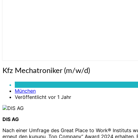
Kfz
Kfz Mechatroniker (m/w/d)
Mechatroniker
(m/w/d)
Vollzeit
München
Veröffentlicht vor 1 Jahr
DIS AG
Nach einer Umfrage des Great Place to Work® Instituts 
erneut den kununu „Top Company“ Award 2024 erhalten. P