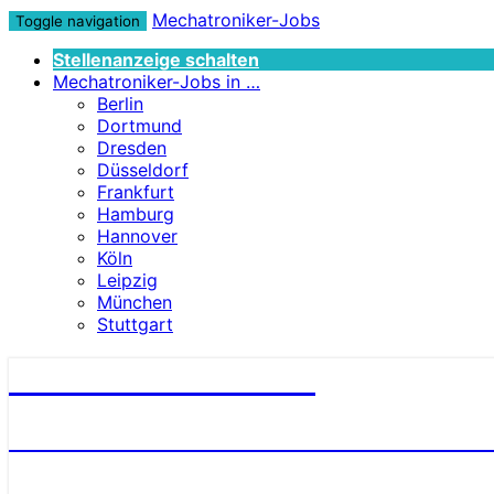
Mechatroniker-Jobs
Toggle navigation
Stellenanzeige schalten
Mechatroniker-Jobs in …
Berlin
Dortmund
Dresden
Düsseldorf
Frankfurt
Hamburg
Hannover
Köln
Leipzig
München
Stuttgart
Mechatroniker-Jobs
STELLENANGEBOTE FÜR MECHATRONI