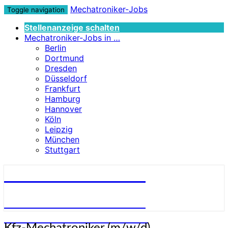
Mechatroniker-Jobs
Toggle navigation
Stellenanzeige schalten
Mechatroniker-Jobs in …
Berlin
Dortmund
Dresden
Düsseldorf
Frankfurt
Hamburg
Hannover
Köln
Leipzig
München
Stuttgart
Mechatroniker-Jobs
STELLENANGEBOTE FÜR
MECHATRONIKER:INNEN
Kfz-