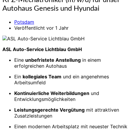
KFZ-Mechatroniker (m/w/d) für unser
Mechatroniker
Autohaus Genesis und Hyundai
(m/w/d)
für
Potsdam
unser
Veröffentlicht vor 1 Jahr
Autohaus
Genesis
und
Hyundai
ASL Auto-Service Lichtblau GmbH
Eine
unbefristete Anstellung
in einem
erfolgreichen Autohaus
Ein
kollegiales Team
und ein angenehmes
Arbeitsumfeld
Kontinuierliche Weiterbildungen
und
Entwicklungsmöglichkeiten
Leistungsgerechte Vergütung
mit attraktiven
Zusatzleistungen
Einen modernen Arbeitsplatz mit neuester Technik