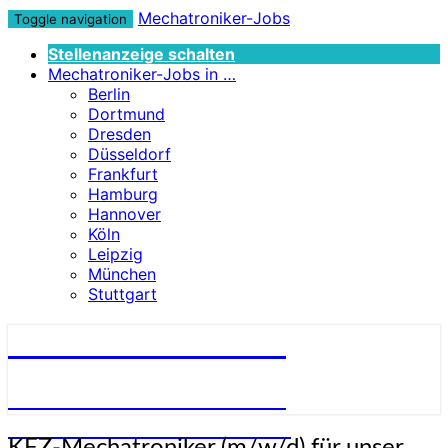
Mechatroniker-Jobs
Toggle navigation
Stellenanzeige schalten
Mechatroniker-Jobs in …
Berlin
Dortmund
Dresden
Düsseldorf
Frankfurt
Hamburg
Hannover
Köln
Leipzig
München
Stuttgart
Mechatroniker-Jobs
STELLENANGEBOTE FÜR
MECHATRONIKER:INNEN
KFZ-