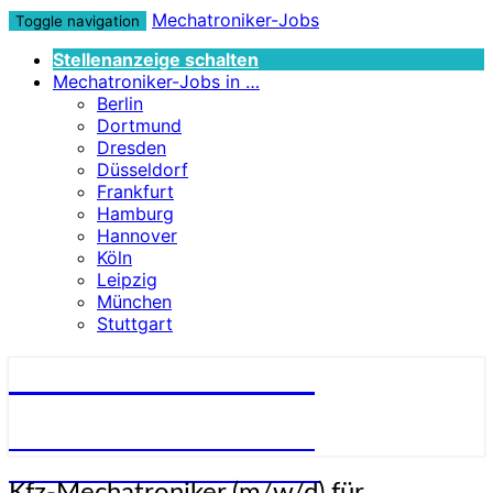
Mechatroniker-Jobs
Toggle navigation
Stellenanzeige schalten
Mechatroniker-Jobs in …
Berlin
Dortmund
Dresden
Düsseldorf
Frankfurt
Hamburg
Hannover
Köln
Leipzig
München
Stuttgart
Mechatroniker-Jobs
STELLENANGEBOTE FÜR
MECHATRONIKER:INNEN
Kfz-