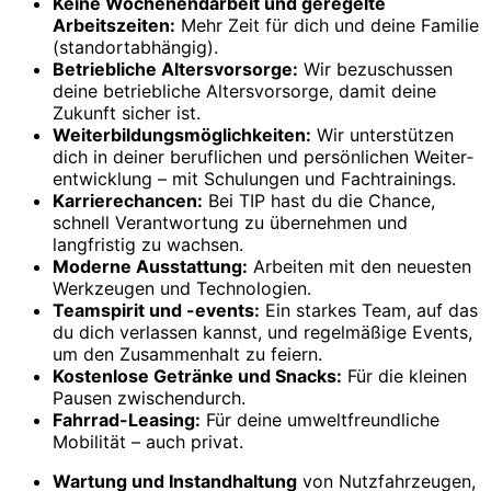
Keine Wochenend­arbeit und geregelte
Arbeitszeiten:
Mehr Zeit für dich und deine Familie
(standortabhängig).
Betriebliche Alters­vorsorge:
Wir bezuschussen
deine betriebliche Altersvorsorge, damit deine
Zukunft sicher ist.
Weiterbildungs­möglichkeiten:
Wir unterstützen
dich in deiner beruflichen und persönlichen Weiter­
entwicklung – mit Schulungen und Fachtrainings.
Karriere­chancen:
Bei TIP hast du die Chance,
schnell Verantwortung zu übernehmen und
langfristig zu wachsen.
Moderne Ausstattung:
Arbeiten mit den neuesten
Werkzeugen und Technologien.
Team­spirit und -­events:
Ein starkes Team, auf das
du dich verlassen kannst, und regelmäßige Events,
um den Zusammenhalt zu feiern.
Kostenlose Getränke und Snacks:
Für die kleinen
Pausen zwischendurch.
Fahrrad-Leasing:
Für deine umweltfreundliche
Mobilität – auch privat.
Wartung und Instand­haltung
von Nutz­fahrzeugen,