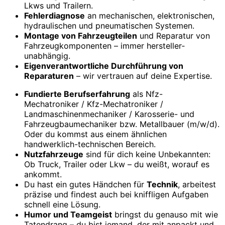
Lkws und Trailern.
Fehler­diagnose
an mechanischen, elektronischen,
hydraulischen und pneumatischen Systemen.
Montage von Fahrzeug­teilen
und Reparatur von
Fahrzeug­komponenten – immer hersteller­
unabhängig.
Eigen­verantwortliche Durch­führung von
Reparaturen
– wir vertrauen auf deine Expertise.
Fundierte Berufs­erfahrung
als Nfz-
Mechatroniker / Kfz-Mechatroniker /
Landmaschinen­mechaniker / Karosserie- und
Fahrzeugbau­mechaniker bzw. Metallbauer (m/w/d).
Oder du kommst aus einem ähnlichen
handwerklich-technischen Bereich.
Nutz­fahrzeuge
sind für dich keine Unbekannten:
Ob Truck, Trailer oder Lkw – du weißt, worauf es
ankommt.
Du hast ein gutes Händchen für
Technik
, arbeitest
präzise und findest auch bei kniffligen Aufgaben
schnell eine Lösung.
Humor und Team­geist
bringst du genauso mit wie
Tatendrang – du bist jemand, der mit anpackt und