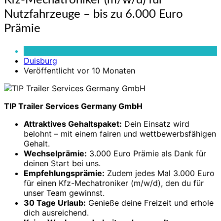
Kfz-Mechatroniker (m/w/d) für
Mechatroniker
Nutzfahrzeuge – bis zu 6.000 Euro
(m/w/d)
für
Prämie
Nutzfahrzeuge
–
Vollzeit
bis
Duisburg
zu
Veröffentlicht vor 10 Monaten
6.000
Euro
Prämie
TIP Trailer Services Germany GmbH
Attraktives Gehalts­paket:
Dein Einsatz wird
belohnt – mit einem fairen und wettbewerbs­fähigen
Gehalt.
Wechsel­prämie:
3.000 Euro Prämie als Dank für
deinen Start bei uns.
Empfehlungs­prämie:
Zudem jedes Mal 3.000 Euro
für einen Kfz-Mechatroniker (m/w/d), den du für
unser Team gewinnst.
30 Tage Urlaub:
Genieße deine Freizeit und erhole
dich ausreichend.